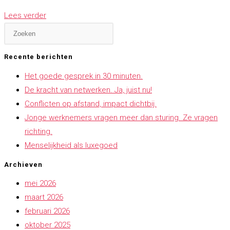
10
Lees verder
tips
om
je
Recente berichten
coachtraject
Het goede gesprek in 30 minuten.
vergoed
De kracht van netwerken. Ja, juist nu!
te
Conflicten op afstand, impact dichtbij.
krijgen
Jonge werknemers vragen meer dan sturing. Ze vragen
via
richting.
je
Menselijkheid als luxegoed
werkgever
Archieven
mei 2026
maart 2026
februari 2026
oktober 2025