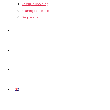
Zakelijke Coaching
Sparringpartner HR
Outplacement
OVER MIJ
LEESVOER
CONTACT