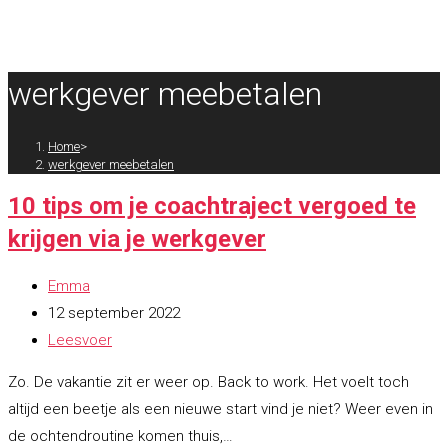
MENU
SLUITEN
werkgever meebetalen
Home
>
werkgever meebetalen
10 tips om je coachtraject vergoed te
krijgen via je werkgever
Bericht
Emma
auteur:
Bericht
12 september 2022
gepubliceerd
Berichtcategorie:
Leesvoer
op:
Zo. De vakantie zit er weer op. Back to work. Het voelt toch
altijd een beetje als een nieuwe start vind je niet? Weer even in
de ochtendroutine komen thuis,…