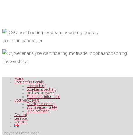
Home
Voor professionals
Lifecoaching
Loopbaancoaching
DISC en Drijfveren
Praktische informatie
Voor werkgevers
Zakelijke coaching
Sparringpartner HR
Outplacement
Over mij
Leesvoer
Contact
Copyright EmmaCoach