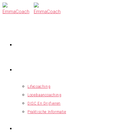
Ga
naar
inhoud
HOME
VOOR PROFESSIONALS
Lifecoaching
Loopbaancoaching
DISC En Drijfveren
Praktische Informatie
VOOR WERKGEVERS