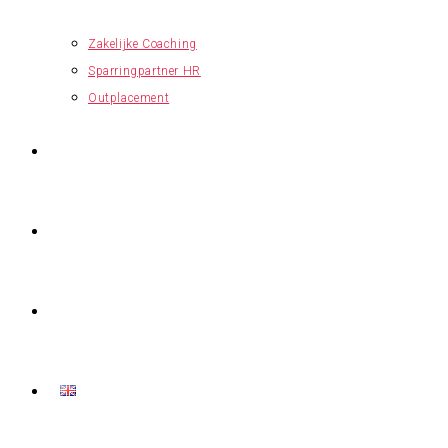
Zakelijke Coaching
Sparringpartner HR
Outplacement
OVER MIJ
LEESVOER
CONTACT