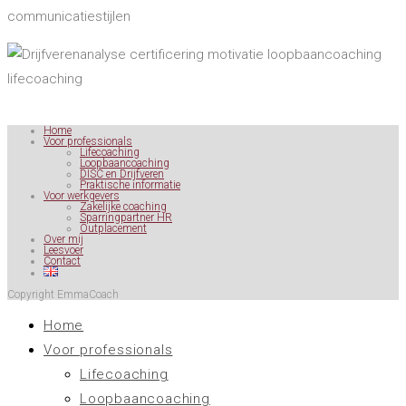
Home
Voor professionals
Lifecoaching
Loopbaancoaching
DISC en Drijfveren
Praktische informatie
Voor werkgevers
Zakelijke coaching
Sparringpartner HR
Outplacement
Over mij
Leesvoer
Contact
Copyright EmmaCoach
Home
Voor professionals
Lifecoaching
Loopbaancoaching