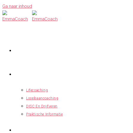
Ga naar inhoud
HOME
VOOR PROFESSIONALS
Lifecoaching
Loopbaancoaching
DISC En Drijfveren
Praktische Informatie
VOOR WERKGEVERS